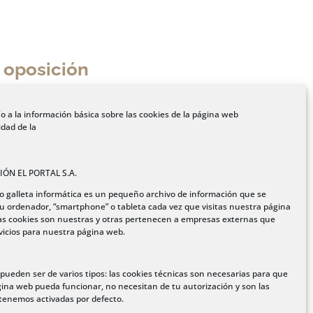
y oposición
dad y oposición en la dirección de Internet a
LOS ANGELES, 76 (POL. IND. CENTROVÍA), 50198
o a la información básica sobre las cookies de la página web
ALIMENTACIÓN EL PORTAL S.A. mediante el
idad de la
 modificación o rectificación de sus datos de
ÓN EL PORTAL S.A.
o galleta informática es un pequeño archivo de información que se
u ordenador, “smartphone” o tableta cada vez que visitas nuestra página
s cookies son nuestras y otras pertenecen a empresas externas que
mente requeridos, y procuran instalar
vicios para nuestra página web.
ceso no autorizado y robo de los Datos
e pudieran derivar de interferencias,
o de este sistema electrónico, motivadas por
 pueden ser de varios tipos: las cookies técnicas son necesarias para que
ina web pueda funcionar, no necesitan de tu autorización y son las
o causados por deficiencias o sobrecargas de
tenemos activadas por defecto.
as electrónicos, así como de daños que puedan