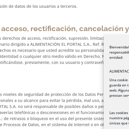
ón de datos de los usuarios a terceros.
acceso, rectificación, cancelación 
s derechos de acceso, rectificación, supresión, limitación, portabili
nario dirigido a ALIMENTACIÓN EL PORTAL S.A., Ref. RGPD, en C/ 
Bienvenida/
echos es necesario que usted acredite su personalidad frente a 
responsabil
dentidad o cualquier otro medio válido en Derecho. No obstante, la
entidad:
entificándose, previamente, con su usuario y contraseña.
ALIMENTACI
Una cookie 
guarda en t
web. Alguna
niveles de seguridad de protección de los Datos Personales legal
prestan ser
onales a su alcance para evitar la pérdida, mal uso, alteración, ac
AL S.A. no será responsable de posibles daños o perjuicios que s
 averías telefónicas o desconexiones en el funcionamiento operativ
Las cookies
nuestra pág
de retrasos o bloqueos en el uso del presente sistema electrónic
únicas que 
de Procesos de Datos, en el sistema de Internet o en otros sistem