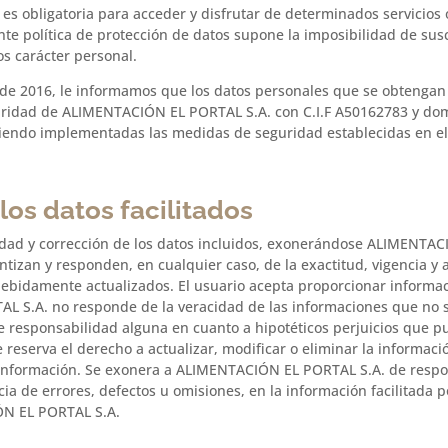
s obligatoria para acceder y disfrutar de determinados servicios of
nte política de protección de datos supone la imposibilidad de susc
os carácter personal.
il de 2016, le informamos que los datos personales que se obtenga
laridad de ALIMENTACIÓN EL PORTAL S.A. con C.I.F A50162783 y dom
ndo implementadas las medidas de seguridad establecidas en el R
los datos facilitados
cidad y corrección de los datos incluidos, exonerándose ALIMENTA
ntizan y responden, en cualquier caso, de la exactitud, vigencia y 
ebidamente actualizados. El usuario acepta proporcionar informac
L S.A. no responde de la veracidad de las informaciones que no s
 responsabilidad alguna en cuanto a hipotéticos perjuicios que pu
reserva el derecho a actualizar, modificar o eliminar la informa
ha información. Se exonera a ALIMENTACIÓN EL PORTAL S.A. de respo
cia de errores, defectos u omisiones, en la información facilitad
ÓN EL PORTAL S.A.