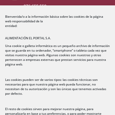
976 655 559
Bienvenida/o a la información básica sobre las cookies de la página

Email
web responsabilidad de la
entidad:
comercial@grupoelportal.com
ALIMENTACIÓN EL PORTAL S.A.

Dirección
Una cookie o galleta informática es un pequeño archivo de información
que se guarda en tu ordenador, “smartphone” o tableta cada vez que
Polígono Centrovía
visitas nuestra página web. Algunas cookies son nuestras y otras
C/ Los Ángeles nº 76
pertenecen a empresas externas que prestan servicios para nuestra
página web.
50198 La Muela
(Zaragoza) España
Las cookies pueden ser de varios tipos: las cookies técnicas son
necesarias para que nuestra página web pueda funcionar, no

Sobre nosotros
necesitan de tu autorización y son las únicas que tenemos activadas
por defecto.
Quiénes Somos
Aviso Legal
El resto de cookies sirven para mejorar nuestra página, para
Política de privacidad
personalizarla en base a tus preferencias, o para poder mostrarte