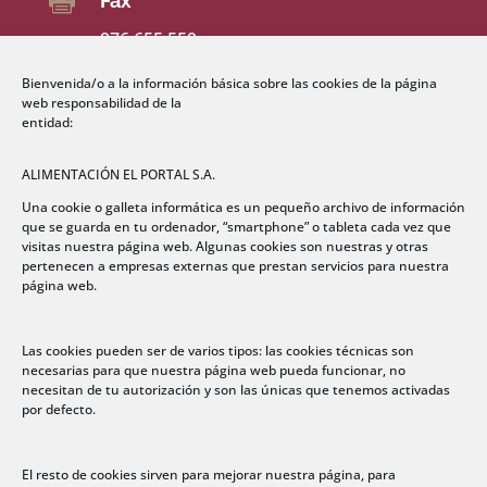

Fax
976 655 559
Bienvenida/o a la información básica sobre las cookies de la página

Email
web responsabilidad de la
entidad:
comercial@grupoelportal.com
ALIMENTACIÓN EL PORTAL S.A.

Dirección
Una cookie o galleta informática es un pequeño archivo de información
que se guarda en tu ordenador, “smartphone” o tableta cada vez que
Polígono Centrovía
visitas nuestra página web. Algunas cookies son nuestras y otras
C/ Los Ángeles nº 76
pertenecen a empresas externas que prestan servicios para nuestra
página web.
50198 La Muela
(Zaragoza) España
Las cookies pueden ser de varios tipos: las cookies técnicas son
necesarias para que nuestra página web pueda funcionar, no

Sobre nosotros
necesitan de tu autorización y son las únicas que tenemos activadas
por defecto.
Quiénes Somos
Aviso Legal
El resto de cookies sirven para mejorar nuestra página, para